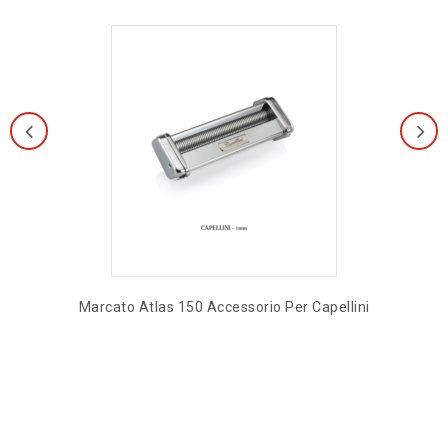
Aggiungi alla lista
dei desideri
Marcato Atlas 150 Accessorio Per Capellini