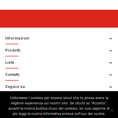
Informazioni
Prodotti
Liste
Contatti
Seguici su:
Utilizziamo i cookies per essere sicuri che tu possa avere la
Copyright © 2026 © Bartolini Duemiladieci Srl - Partita IVA
migliore esperienza sul nostro sito. Se clicchi su "Accetto",
accetti la nostra politica d'uso dei cookies, se vuoi saperne di
06042110483
più leggi la nostra informativa estesa sull'uso dei cookie.