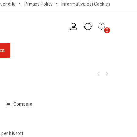
 vendita
Privacy Policy
Informativa dei Cookies
0
Del Ben coltello spelucchino curvo 7cm
Villeroy & Boch Mariefleur Gifts coppa
forgiato
piccola
i
Compara
 per biscotti