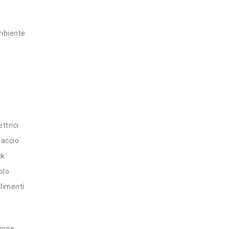
mbiente
ttrici
iaccio
ck
olo
limenti
zione