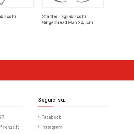
biscotti
Städter Tagliabiscotti
Städter Set
Gingerbread Man 20,5cm
Quadrati Li
Seguici su:
97
Facebook
firenze.it
Instagram