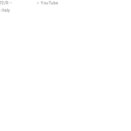
 72/R –
YouTube
 Italy