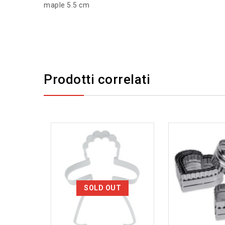
maple 5.5 cm
Prodotti correlati
Aggiungi alla lista
Aggiungi alla lista
dei desideri
dei desideri
SOLD OUT