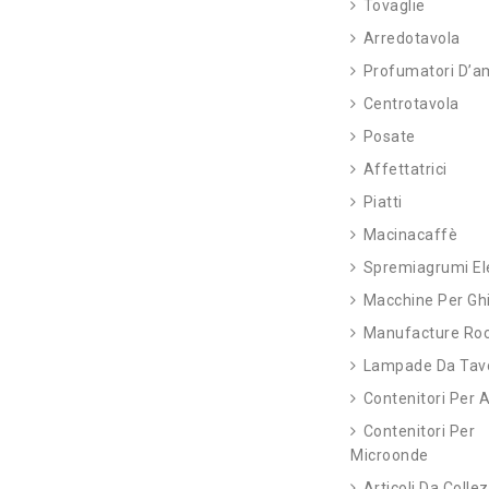
Tovaglie
Arredotavola
Profumatori D’a
Centrotavola
Posate
Affettatrici
Piatti
Macinacaffè
Spremiagrumi Ele
Macchine Per Gh
Manufacture Ro
Lampade Da Tav
Contenitori Per A
Contenitori Per
Microonde
Articoli Da Colle