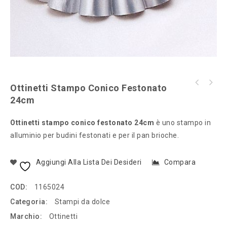
Ottinetti Stampo Conico Festonato
Ottinetti stampo piccola pasticceria
24cm
conchiglia
Ottinetti stampo conico festonato 24cm
è uno stampo in
alluminio per budini festonati e per il pan brioche.
Aggiungi Alla Lista Dei Desideri
Compara
COD:
1165024
Categoria:
Stampi da dolce
Marchio:
Ottinetti